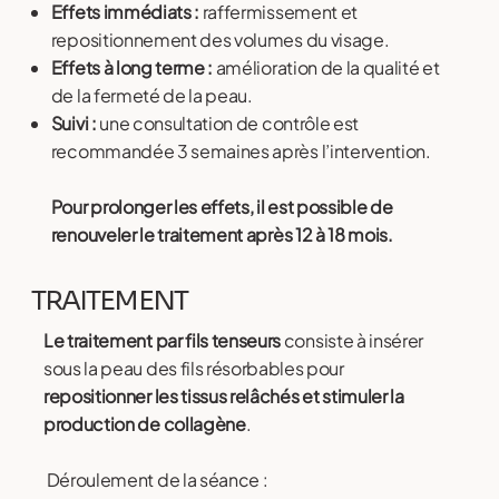
Effets immédiats :
raffermissement et
repositionnement des volumes du visage.
Effets à long terme :
amélioration de la qualité et
de la fermeté de la peau.
Suivi :
une consultation de contrôle est
recommandée 3 semaines après l’intervention.
Pour prolonger les effets, il est possible de
renouveler le traitement après 12 à 18 mois.
TRAITEMENT
Le traitement par fils tenseurs
consiste à insérer
sous la peau des fils résorbables pour
repositionner les tissus relâchés et stimuler la
production de collagène
.
Déroulement de la séance :