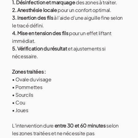
1. Désinfection et marquage
des zones à traiter.
2. Anesthésie locale
pour un confort optimal.
3. Insertion des fils
à l’aide d’une aiguille fine selon
le tracé défini.
4. Mise en tension des fils
pour un effet liftant
immédiat.
5. Vérification du résultat
et ajustements si
nécessaire.
Zones traitées :
• Ovale du visage
• Pommettes
• Sourcils
• Cou
• Joues
L’intervention dure
entre 30 et 60 minutes
selon
les zones traitées et ne nécessite pas