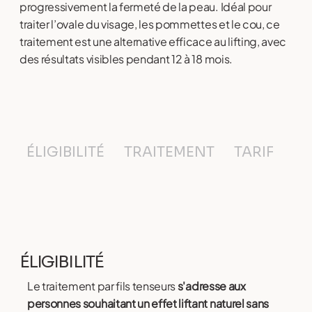
progressivement la fermeté de la peau. Idéal pour
traiter l’ovale du visage, les pommettes et le cou, ce
traitement est une alternative efficace au lifting, avec
des résultats visibles pendant 12 à 18 mois.
ÉLIGIBILITÉ
TRAITEMENT
TARIF
F
ÉLIGIBILITÉ
Le traitement par fils tenseurs
s'adresse aux
personnes souhaitant un effet liftant naturel sans