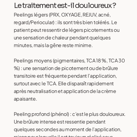
Le traitement est-il douloureux ?
Peelings légers (PRX, OXYAGE, REJUV, acné,
regard/Periocular) : ils sont très bien tolérés. Le
patient peut ressentir de légers picotements ou
une sensation de chaleur pendant quelques
minutes, mais la gêne reste minime.
Peelings moyens (pigmentaires, TCA 18 %, TCA 30
%) : une sensation de picotement ou de brûlure
transitoire est fréquente pendant l’application,
surtout avec le TCA. Elle disparaît rapidement
après neutralisation et application de la crème
apaisante.
Peeling profond (phénol) : c’est le plus douloureux.
Une brûlure intense est ressentie pendant
quelques secondes au moment de l’application,
raison pour laquelle il est toujours réalisé sous