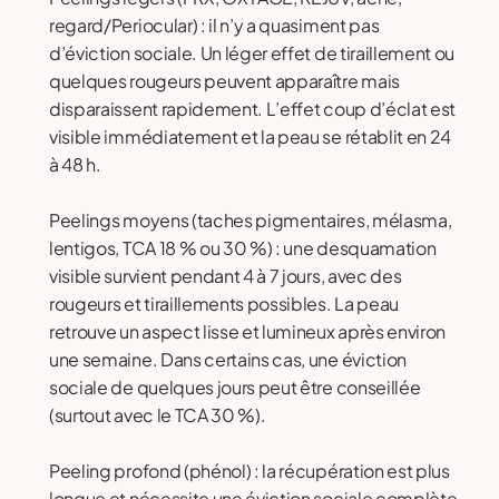
regard/Periocular) : il n’y a quasiment pas
d’éviction sociale. Un léger effet de tiraillement ou
quelques rougeurs peuvent apparaître mais
disparaissent rapidement. L’effet coup d’éclat est
visible immédiatement et la peau se rétablit en 24
à 48 h.
Peelings moyens (taches pigmentaires, mélasma,
lentigos, TCA 18 % ou 30 %) : une desquamation
visible survient pendant 4 à 7 jours, avec des
rougeurs et tiraillements possibles. La peau
retrouve un aspect lisse et lumineux après environ
une semaine. Dans certains cas, une éviction
sociale de quelques jours peut être conseillée
(surtout avec le TCA 30 %).
Peeling profond (phénol) : la récupération est plus
longue et nécessite une éviction sociale complète