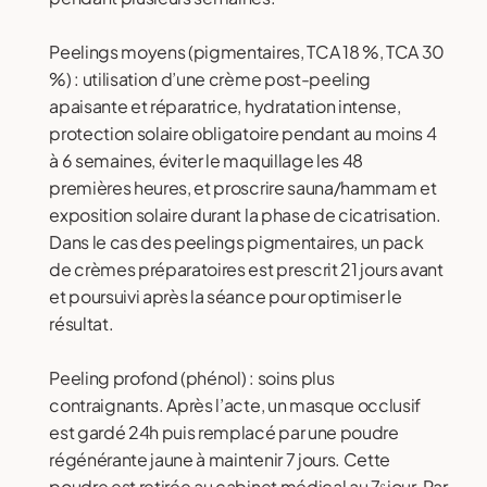
Peelings moyens (pigmentaires, TCA 18 %, TCA 30
%) : utilisation d’une crème post-peeling
apaisante et réparatrice, hydratation intense,
protection solaire obligatoire pendant au moins 4
à 6 semaines, éviter le maquillage les 48
premières heures, et proscrire sauna/hammam et
exposition solaire durant la phase de cicatrisation.
Dans le cas des peelings pigmentaires, un pack
de crèmes préparatoires est prescrit 21 jours avant
et poursuivi après la séance pour optimiser le
résultat.
Peeling profond (phénol) : soins plus
contraignants. Après l’acte, un masque occlusif
est gardé 24h puis remplacé par une poudre
régénérante jaune à maintenir 7 jours. Cette
poudre est retirée au cabinet médical au 7ᵉ jour. Par