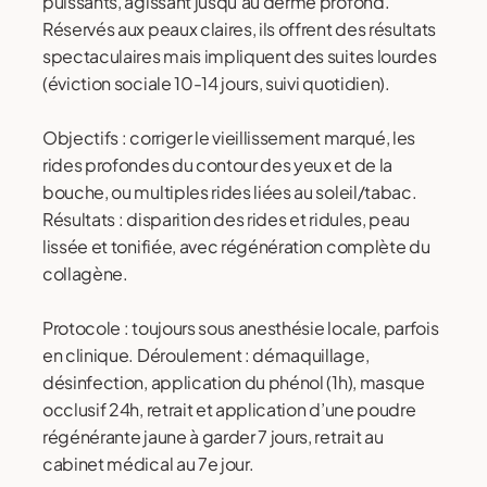
puissants, agissant jusqu’au derme profond.
Réservés aux peaux claires, ils offrent des résultats
spectaculaires mais impliquent des suites lourdes
(éviction sociale 10-14 jours, suivi quotidien).
Objectifs : corriger le vieillissement marqué, les
rides profondes du contour des yeux et de la
bouche, ou multiples rides liées au soleil/tabac.
Résultats : disparition des rides et ridules, peau
lissée et tonifiée, avec régénération complète du
collagène.
Protocole : toujours sous anesthésie locale, parfois
en clinique. Déroulement : démaquillage,
désinfection, application du phénol (1h), masque
occlusif 24h, retrait et application d’une poudre
régénérante jaune à garder 7 jours, retrait au
cabinet médical au 7e jour.