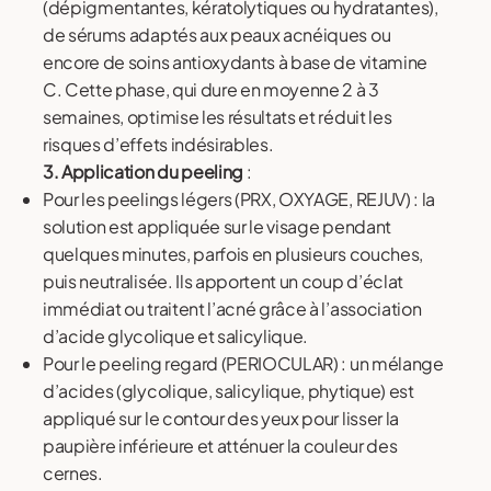
(dépigmentantes, kératolytiques ou hydratantes),
de sérums adaptés aux peaux acnéiques ou
encore de soins antioxydants à base de vitamine
C. Cette phase, qui dure en moyenne 2 à 3
semaines, optimise les résultats et réduit les
risques d’effets indésirables.
3. Application du peeling
:
Pour les peelings légers (PRX, OXYAGE, REJUV) : la
solution est appliquée sur le visage pendant
quelques minutes, parfois en plusieurs couches,
puis neutralisée. Ils apportent un coup d’éclat
immédiat ou traitent l’acné grâce à l’association
d’acide glycolique et salicylique.
Pour le peeling regard (PERIOCULAR) : un mélange
d’acides (glycolique, salicylique, phytique) est
appliqué sur le contour des yeux pour lisser la
paupière inférieure et atténuer la couleur des
cernes.