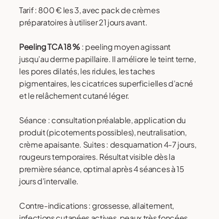
Tarif : 800 € les 3, avec pack de crèmes
préparatoires à utiliser 21 jours avant.
Peeling TCA 18 %
: peeling moyen agissant
jusqu’au derme papillaire. Il améliore le teint terne,
les pores dilatés, les ridules, les taches
pigmentaires, les cicatrices superficielles d’acné
et le relâchement cutané léger.
Séance : consultation préalable, application du
produit (picotements possibles), neutralisation,
crème apaisante. Suites : desquamation 4-7 jours,
rougeurs temporaires. Résultat visible dès la
première séance, optimal après 4 séances à 15
jours d’intervalle.
Contre-indications : grossesse, allaitement,
infections cutanées actives, peaux très foncées.