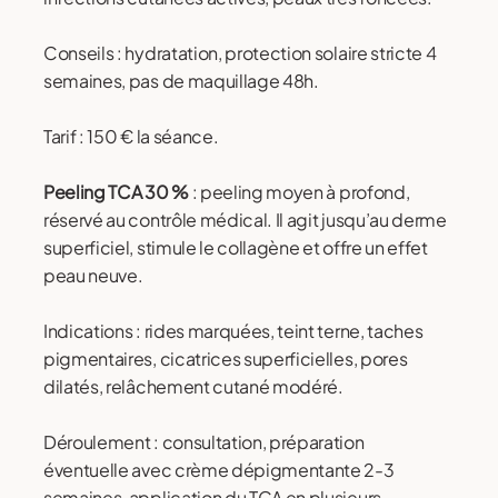
Conseils : hydratation, protection solaire stricte 4
semaines, pas de maquillage 48h.
Tarif : 150 € la séance.
Peeling TCA 30 %
: peeling moyen à profond,
réservé au contrôle médical. Il agit jusqu’au derme
superficiel, stimule le collagène et offre un effet
peau neuve.
Indications : rides marquées, teint terne, taches
pigmentaires, cicatrices superficielles, pores
dilatés, relâchement cutané modéré.
Déroulement : consultation, préparation
éventuelle avec crème dépigmentante 2-3
semaines, application du TCA en plusieurs