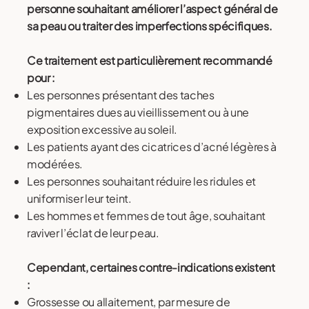
personne souhaitant améliorer l’aspect général de
sa peau ou traiter des imperfections spécifiques.
Ce traitement est particulièrement recommandé
pour :
Les personnes présentant des taches
pigmentaires dues au vieillissement ou à une
exposition excessive au soleil.
Les patients ayant des cicatrices d’acné légères à
modérées.
Les personnes souhaitant réduire les ridules et
uniformiser leur teint.
Les hommes et femmes de tout âge, souhaitant
raviver l’éclat de leur peau.
Cependant, certaines contre-indications existent
:
Grossesse ou allaitement, par mesure de