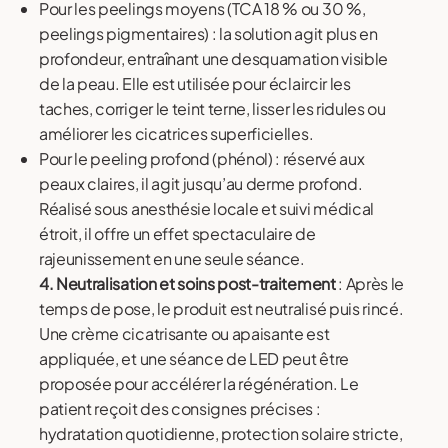
Pour les peelings moyens (TCA 18 % ou 30 %,
peelings pigmentaires) : la solution agit plus en
profondeur, entraînant une desquamation visible
de la peau. Elle est utilisée pour éclaircir les
taches, corriger le teint terne, lisser les ridules ou
améliorer les cicatrices superficielles.
Pour le peeling profond (phénol) : réservé aux
peaux claires, il agit jusqu’au derme profond.
Réalisé sous anesthésie locale et suivi médical
étroit, il offre un effet spectaculaire de
rajeunissement en une seule séance.
4. Neutralisation et soins post-traitement
: Après le
temps de pose, le produit est neutralisé puis rincé.
Une crème cicatrisante ou apaisante est
appliquée, et une séance de LED peut être
proposée pour accélérer la régénération. Le
patient reçoit des consignes précises :
hydratation quotidienne, protection solaire stricte,