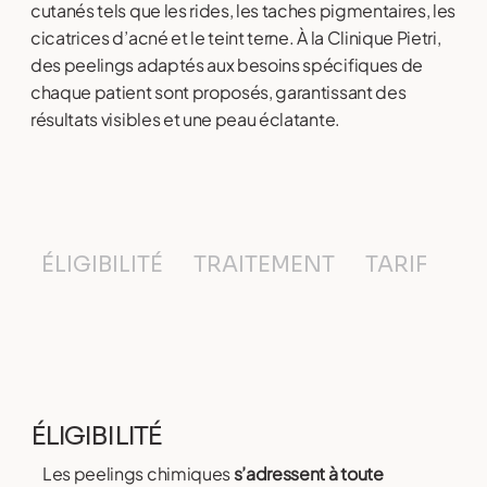
cutanés tels que les rides, les taches pigmentaires, les
cicatrices d’acné et le teint terne. À la Clinique Pietri,
des peelings adaptés aux besoins spécifiques de
chaque patient sont proposés, garantissant des
résultats visibles et une peau éclatante.
ÉLIGIBILITÉ
TRAITEMENT
TARIF
F
ÉLIGIBILITÉ
Les peelings chimiques
s’adressent à toute