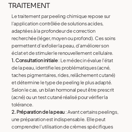
TRAITEMENT
Le traitement par peeling chimique repose sur
l’application contrôlée de solutions acides,
adaptées à la profondeur de correction
recherchée (léger, moyen ou profond). Ces soins
permettent d’exfolier la peau, d’améliorer son
éclat et de stimuler le renouvellement cellulaire.
1. Consultation initiale
: Le médecin évalue l’état
de la peau, identifie les problématiques (acné,
taches pigmentaires, rides, relâchement cutané)
et détermine le type de peeling le plus adapté.
Selon le cas, un bilan hormonal peut être prescrit
(acné) ou un test cutané réalisé pour vérifier la
tolérance.
2. Préparation de la peau
: Avant certains peelings,
une préparation est indispensable. Elle peut
comprendre l’utilisation de crèmes spécifiques