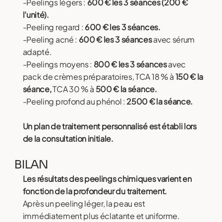
-Peelings légers :
600 € les 3 séances (200 €
l’unité).
-Peeling regard :
600 € les 3 séances.
-Peeling acné :
600 € les 3 séances
avec sérum
adapté.
-Peelings moyens :
800 € les 3 séances
avec
pack de crèmes préparatoires, TCA 18 % à
150 € la
séance,
TCA 30 % à
500 € la séance.
-Peeling profond au phénol :
2500 € la séance.
Un plan de traitement personnalisé est établi lors
de la consultation initiale.
BILAN
Les résultats des peelings chimiques varient en
fonction de la profondeur du traitement.
Après un peeling léger, la peau est
immédiatement plus éclatante et uniforme.