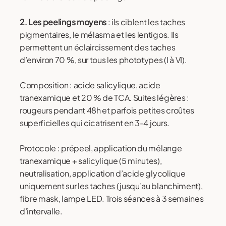
2. Les peelings moyens
: ils ciblent les taches
pigmentaires, le mélasma et les lentigos. Ils
permettent un éclaircissement des taches
d’environ 70 %, sur tous les phototypes (I à VI).
Composition : acide salicylique, acide
tranexamique et 20 % de TCA. Suites légères :
rougeurs pendant 48h et parfois petites croûtes
superficielles qui cicatrisent en 3-4 jours.
Protocole : prépeel, application du mélange
tranexamique + salicylique (5 minutes),
neutralisation, application d’acide glycolique
uniquement sur les taches (jusqu’au blanchiment),
fibre mask, lampe LED. Trois séances à 3 semaines
d’intervalle.