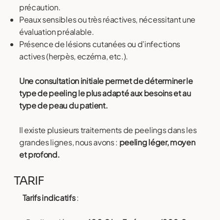
précaution.
Peaux sensibles ou très réactives, nécessitant une
évaluation préalable.
Présence de lésions cutanées ou d’infections
actives (herpès, eczéma, etc.).
Une consultation initiale permet de déterminer le
type de peeling le plus adapté aux besoins et au
type de peau du patient.
Il existe plusieurs traitements de peelings dans les
grandes lignes, nous avons :
peeling léger, moyen
et profond.
TARIF
Tarifs indicatifs
: