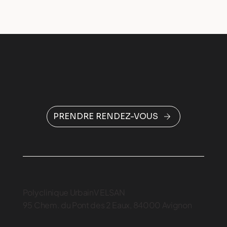
PRENDRE RENDEZ-VOUS
Polyclinique UrbainV ELSAN
95 Chem. du Pont des 2 Eaux, 84000 Avignon