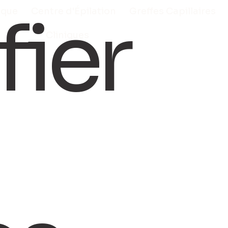
fier
ique
Centre d'Épilation
Greffes Capillaires
Cliniques