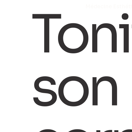
Toni
Médecine Esthét
son