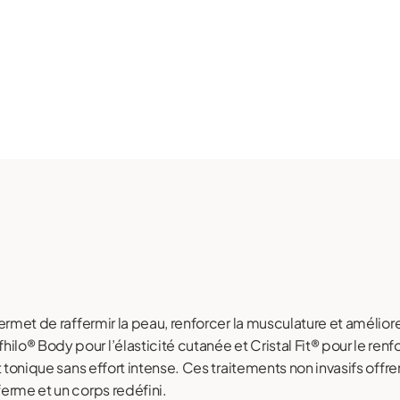
ermet de raffermir la peau, renforcer la musculature et amélior
® Body pour l’élasticité cutanée et Cristal Fit® pour le renf
 tonique sans effort intense. Ces traitements non invasifs offren
erme et un corps redéfini.