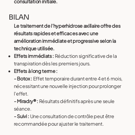
consultation initiale.
BILAN
Le traitement de l’hyperhidrose axillaire offre des
résultats rapides et efficaces avec une
amélioration immédiate et progressive selon la
technique utilisée.
Effets immédiats :
Réduction significative de la
transpiration dès les premiers jours.
Effets à long terme :
- Botox :
Effet temporaire durant entre 4 et 6 mois,
nécessitant une nouvelle injection pour prolonger
l’effet.
- Miradry® :
Résultats définitifs après une seule
séance.
- Suivi :
Une consultation de contrôle peut être
recommandée pour ajuster le traitement.