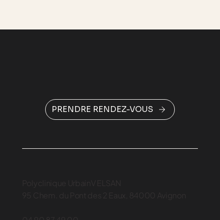
PRENDRE RENDEZ-VOUS
Polyclinique UrbainV ELSAN
95 Chem. du Pont des 2 Eaux, 84000 Avignon
04 90 87 49 00