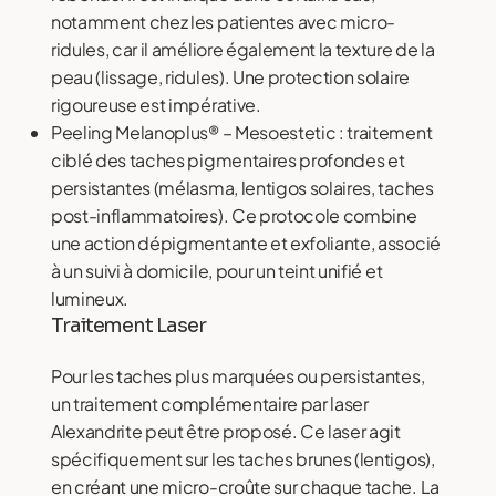
notamment chez les patientes avec micro-
ridules, car il améliore également la texture de la
peau (lissage, ridules). Une protection solaire
rigoureuse est impérative.
Peeling Melanoplus® – Mesoestetic : traitement
ciblé des taches pigmentaires profondes et
persistantes (mélasma, lentigos solaires, taches
post-inflammatoires). Ce protocole combine
une action dépigmentante et exfoliante, associé
à un suivi à domicile, pour un teint unifié et
lumineux.
Traitement Laser
Pour les taches plus marquées ou persistantes,
un traitement complémentaire par laser
Alexandrite peut être proposé. Ce laser agit
spécifiquement sur les taches brunes (lentigos),
en créant une micro-croûte sur chaque tache. La