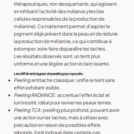
thérapeutiques, non desquamants, qui agissent
en inhibant l’activité des mélanocytes (les
cellules responsables de la production de
mélanine). Ce traitement permet d’aspirer le
pigment déjà présent dans la peau et de réduire
la production de mélanine, ce qui contribue à
estomper, voire faire disparaître les taches.
Les résultats observés sont, un teint plus
uniforme,et une légère action éclaircissante.
Les différents types de peelings proposés :
Peeling antitache classique :
unifie le teint sans
effet exfoliant visible.
Peeling RADIANCE :
accentue l’effet éclat et
luminosité, idéal pour raviver les peaux ternes.
Peeling TCA
: peeling plus profond, pouvant avoir
une action sur les taches, mais à utiliser avec
précaution en raison de possibles effets
rebonds. Il est indiqué dans certains cas,