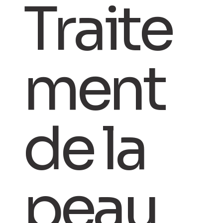
Traite
ment
de la
peau