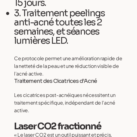
15 jours.
3. Traitement peelings
anti-acné toutes les 2
semaines, et séances
lumières LED.
Ce protocole permet une amélioration rapide de
la netteté de la peau et une réduction visible de
l’acné active.
Traitement des Cicatrices d’Acné
Les cicatrices post-acnéiques nécessitent un
traitement spécifique, indépendant de l’acné
active.
Laser CO2 fractionné
« Le laser CO2 est un outil puissant et précis,