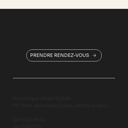
PRENDRE RENDEZ-VOUS
Polyclinique UrbainV ELSAN
95 Chem. du Pont des 2 Eaux, 84000 Avignon
04 90 87 49 00
06 10 94 27 21