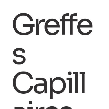
Greffe
s
Capill