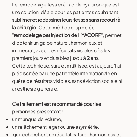
Le remodelage fessier à l’acide hyaluronique est
une solution idéale pour les patientes souhaitant
sublimer et redessiner leurs fesses sans recourir à
la chirurgie
. Cette méthode, appelée
"remodelage par injection de HYACORP"
, permet
d'obtenir un galbe naturel, harmonieux et
immédiat, avec des résultats visibles dès les
premiers jours et durables jusqu’à
2 ans
.
Cette technique, sûre et maîtrisée, est aujourd’hui
plébiscitée par une patientèle internationale en
quête de résultats visibles, sans éviction sociale ni
anesthésie générale.
Ce traitement est recommandé pour les
personnes présentant :
un manque de volume,
un relâchement léger ou une asymétrie,
qui recherchent un résultat naturel, harmonieux et