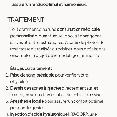
assurer un rendu optimal et harmonieux.
TRAITEMENT
Tout commence par une
consultation médicale
personnalisée
, durant laquelle nous échangeons
sur vos attentes esthétiques. À partir de photos de
résultats réels réalisés au cabinet, nous définissons
ensemble un projet de remodelage sur-mesure.
Étapes du traitement :
Prise de sang préalable
pour vérifier votre
éligibilité.
Dessin des zones à injecter
directement sur les
fesses, en accord avec l’objectif esthétique visé.
Anesthésie locale
pour assurer un confort optimal
pendant le geste.
Injection d’acide hyaluronique HYACORP
, une