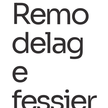
Remo
delag
e
fessier