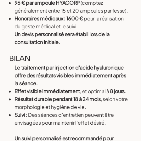
96 € par ampoule HYACORP
(comptez
généralement entre 15 et 20 ampoules par fesse).
Honoraires médicaux : 1600 €
pour la réalisation
du geste médical et le suivi.
Un devis personnalisé sera établi lors de la
consultation initiale.
BILAN
Le traitement par injection d’acide hyaluronique
offre des résultats visibles immédiatement après
la séance.
Effet visible immédiatement
, et optimal à
8 jours
.
Résultat durable pendant 18 à 24 mois
, selon votre
morphologie et hygiène de vie.
Suivi :
Des séances d’entretien peuvent être
envisagées pour maintenir l’effet désiré.
Un suivi personnalisé est recommandé pour