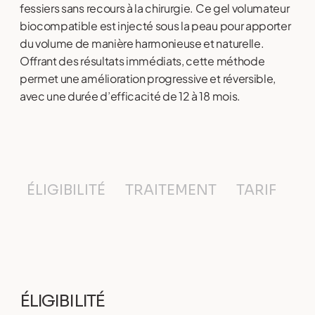
fessiers sans recours à la chirurgie. Ce gel volumateur
biocompatible est injecté sous la peau pour apporter
du volume de manière harmonieuse et naturelle.
Offrant des résultats immédiats, cette méthode
permet une amélioration progressive et réversible,
avec une durée d’efficacité de 12 à 18 mois.
ÉLIGIBILITÉ
TRAITEMENT
TARIF
F
ÉLIGIBILITÉ