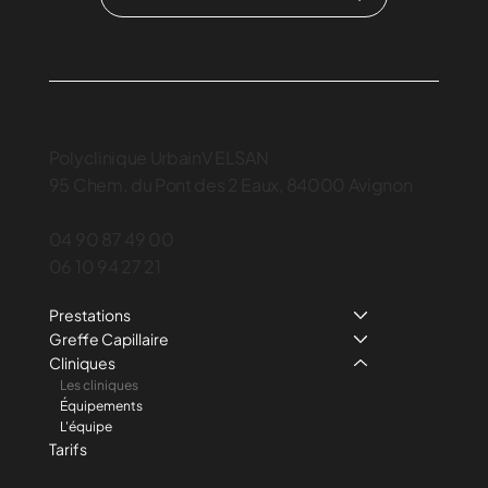
Polyclinique UrbainV ELSAN
95 Chem. du Pont des 2 Eaux, 84000 Avignon
04 90 87 49 00
06 10 94 27 21
Prestations
Greffe Capillaire
Cliniques
Les cliniques
Équipements
L'équipe
Tarifs